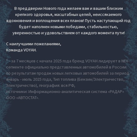
В преддверии Нового года желаем вам и вашим близким
крепкого здоровья, масштабных целей, неиссякаемого
вдохновения и воплощения всех планов! Пусть наступающий год
будет наполнен новыми победами, стабильностью,
уверенностью и удовольствием от каждого момента пути!
С наилучшими пожеланиями,
Команда VOYAH.
* - за 7 месяцев с начала 2025 года бренд VOYAH лидирует в NEV-
сегменте официально представленных автомобилей в России
по результатам продаж новых легковых автомобилей за период
январь - июль 2025 года, Тип топлива (Бензин/Электричество,
Электричество), география: вся РФ,
источники: Информационно-аналитическая система «РАДАР»
ООО «АВТОСТАТ».