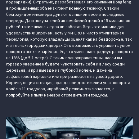
подзарядки). В-третьих, разработавшая его компания Dongfeng
в промышленных объёмах гонит военную технику. С таким
бэкграундом инженеры думают о лишнем весе в последнюю
очередь. Да и покупателей автомобилей ценой в 15 миллионов
рублей такие нюансы едва ли заботят. Ведь это машина для
удовольствия! Впрочем, есть у M‑HERO и чисто утилитарная
технология, которую владельцы оценят как на бездорожье, так
и в тесных городских дворах. Это возможность управлять углом
поворота всех четырёх колёс, что уменьшает радиус разворота
на 18% (до 5,1 метра). С таким полноуправляемым шасси вы
гораздо увереннее будете чувствовать себя и в лесу среди
деревьев, и при выезде из глубокой колеи, и даже на
асфальтовой парковке или при развороте на узкой дороге.
Короче, опция стоящая, правда при достижении угла поворота
колёс в 11 градусов, «крабовый режим» отключается, а
попробуйте в пылу манёвра отследить эти градусы.