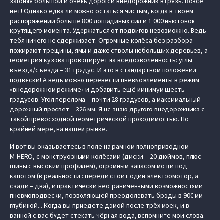
загоняя большой и очень дорогой внедорожник в грязь. Вовсе
нет! Однако едва ли можно остаться чистым, когда в твоём
распоряжении больше 800 лошадиных сил и 1 000 ньютонов
крутящего момента. Удержаться от подвигов невозможно. Ведь
тебя ничего не сдерживает. Огромные колёса без разбора
пожирают трещины, ямы и даже стволы небольших деревьев, а
геометрия кузова провоцирует на вседозволенность: углы
въезда/съезда – 31 градус. И это в стандартном положении
подвески! А ведь можно перевести пневмоэлементы в режим
«внедорожном режиме» и добавить ещё минимум шесть
градусов. Угол перелома – почти 28 градусов, а максимальный
дорожный просвет – 326 мм. Я не знаю другого внедорожника с
такой превосходной геометрической проходимостью. По
крайней мере, на нашем рынке.
И вот вы оказываетесь в поле на рамном полноприводном
M‑HERO, с монструозными колёсами (диски – 20 дюймов, плюс
шины с высоким профилем), огромным запасом мощи под
капотом (в реальности спереди стоит один электромотор, а
сзади – два), и практически неограниченными возможностями
пневмоподвески, позволяющей преодолевать броды в 900 мм
глубиной... Когда вы приедете домой после трёх моек, и в
ванной с вас будет стекать чёрная вода, вспомните мои слова.