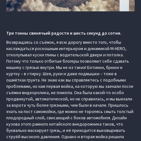
Три тонны свинячьей радости и шесть секунд до сотни.
Возвращаясь со съёмок, я всю дорогу вместо того, чтобы
наслаждаться роскошным интерьером и динамикой M‑HERO,
отколупывал куски глины с водительской двери и потолка.
Потому что только отбитые блогеры позволяют себе сдавать
машину с грязью внутри. Мы не из таких! Ботинки, брюки и
куртку – в стирку. Шея, руки и даже подмышки – тоже в
ошмётках грунта. Не знаю как вы справляетесь с подобными
проблемами, но нам первая мойка, на которую мы заехали после
съёмки видеоролика, не помогла. Она была какой-то особо
продвинутой, автоматической, но не справилась, и мы выехали
за ворота чуть более грязными, чем были в начале. Пришлось
ехать на пост самомойки, где можно не торопясь смыть толстый
плодородный слой, свисающий с боков автомобиля. Дизайн
кузова этого рамного китайского внедорожника таков, что
буквально маскирует грязь, и её приходится выковыривать
струёй высокого давления. Однако и вторая мойка решила