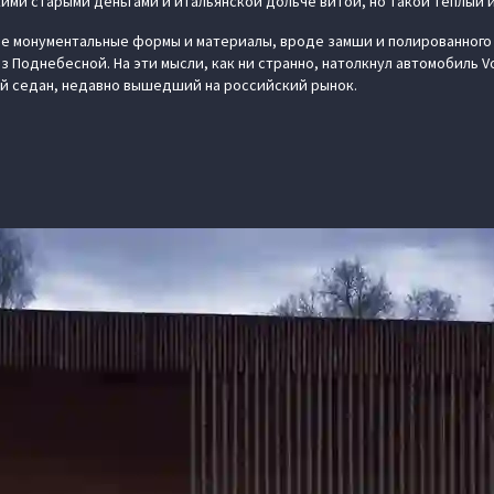
кими старыми деньгами и итальянской дольче витой, но такой теплый 
е монументальные формы и материалы, вроде замши и полированного 
з Поднебесной. На эти мысли, как ни странно, натолкнул автомобиль V
й седан, недавно вышедший на российский рынок.