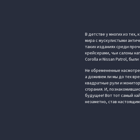
В детстве у многих из тех,
мира с мускулистыми античн
таких изданиях среди проч
крейсерами, чьи салоны на
Corolla и Nissan Patrol, бы
Не обремененные насмотрен
а доживем ли мы до тех вр
квадратные рули и монитор
сгорания. И, познакомившис
будущее! Вот тот самый ха
незаметно, став настоящим