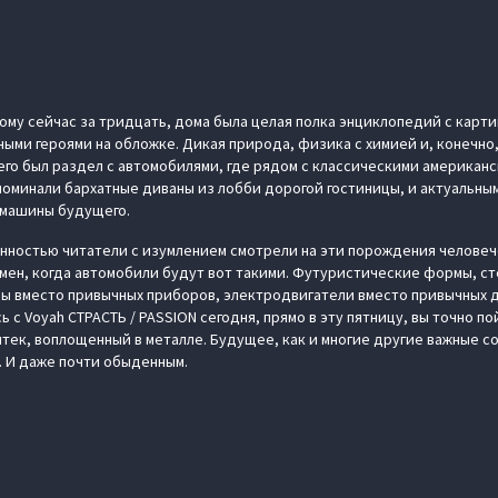
 кому сейчас за тридцать, дома была целая полка энциклопедий с карт
ыми героями на обложке. Дикая природа, физика с химией и, конечно,
его был раздел с автомобилями, где рядом с классическими америка
поминали бархатные диваны из лобби дорогой гостиницы, и актуальным
ли машины будущего.
ностью читатели с изумлением смотрели на эти порождения человеч
емен, когда автомобили будут вот такими. Футуристические формы, с
ы вместо привычных приборов, электродвигатели вместо привычных 
ь с Voyah СТРАСТЬ / PASSION сегодня, прямо в эту пятницу, вы точно по
йтек, воплощенный в металле. Будущее, как и многие другие важные с
. И даже почти обыденным.