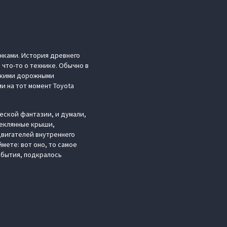
инками. История древнего
 что-то о технике. Обычно в
нскими дорожными
и на тот момент Toyota
еской фантазии, и думали,
теклянные крыши,
двигателей внутреннего
ймете: вот оно, то самое
обытия, подкралось