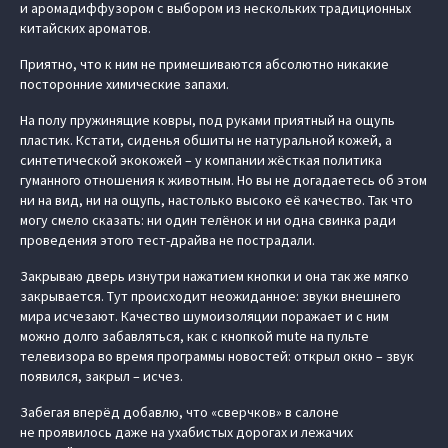
и аромадиффузором с выбором из нескольких традиционных
китайских ароматов.
Приятно, что к ним не примешиваются абсолютно никакие
посторонние химические запахи.
На полу пружинящие ковры, под руками приятный на ощупь
пластик. Кстати, сиденья обшиты не натуральной кожей, а
синтетической экокожей – у компании жёсткая политика
гуманного отношения к животным. Но вы не догадаетесь об этом
ни на вид, ни на ощупь, настолько высоко её качество. Так что
могу смело сказать: ни один телёнок и ни одна свинка ради
проведения этого тест-драйва не пострадали.
Закрываю дверь изнутри нажатием кнопки и она так же мягко
закрывается. Тут происходит неожиданное: звуки внешнего
мира исчезают. Качество шумоизоляции поражает и с ним
можно долго забавляться, как с кнопкой mute на пульте
телевизора во время программы новостей: открыл окно – звук
появился, закрыл – исчез.
Забегая вперёд добавлю, что «сверчков» в салоне
не проявилось даже на ухабистых дорогах и лежачих