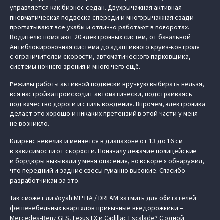
управляется как бизнес-седан. Двухрычажная активная
пневматическая подвеска спереди и многорычажная сзади
проглатывают все ухабы и отлично работают в поворотах.
Водителю помогают 20 электронных систем, от банальной
Антиблокировочная система до адаптивного круиз-контроля
с ограничителем скорости, автоматического парковщика,
системы ночного зрения и много чего ещё.
Режимы работы активной подвески вручную выбирать нельзя,
вся настройка происходит автоматически, подстраиваясь
под качество дороги и стиль вождения. Впрочем, электроника
делает это хорошо и никаких претензий в этой части у меня
не возникло.
Клиренс невелик и меняется в диапазоне от 13 до 16 см
в зависимости от скорости. Поначалу лежачие полицейские
и бордюры вызывали у меня опасения, но вскоре я обнаружил,
что передний и задние свесы гуманно высокие. Спасибо
разработчикам за это.
Так сможет ли Voyah МЕЧТА / DREAM затмить для обитателей
фешенебельных кварталов привычные внедорожники –
Mercedes-Benz GLS, Lexus LX и Cadillac Escalade? С одной