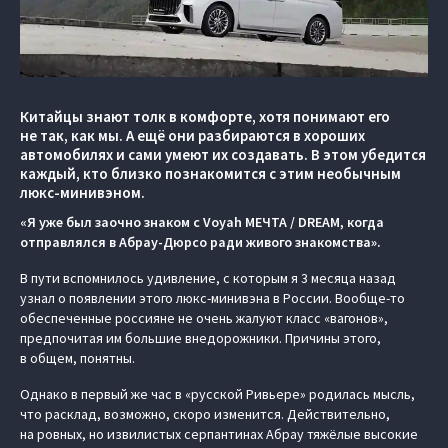
Китайцы знают толк в комфорте, хотя понимают его
не так, как мы. А ещё они разбираются в хороших
автомобилях и сами умеют их создавать. В этом убедится
каждый, кто близко познакомится с этим необычным
люкс-минивэном.
«Я уже был заочно знаком с Voyah МЕЧТА / DREAM, когда
отправлялся в Абрау-Дюрсо ради живого знакомства».
В пути вспомнилось удивление, с которым я 3 месяца назад
узнал о появлении этого люкс-минивэна в России. Вообще-то
обеспеченные россияне не очень жалуют класс «вагонов»,
предпочитая им большие внедорожники. Причины этого,
в общем, понятны.
Однако в первый же час в «русской Ривьере» родилась мысль,
что расклад, возможно, скоро изменится. Действительно,
на ровных, но извилистых серпантинах Абрау тяжёлые высокие