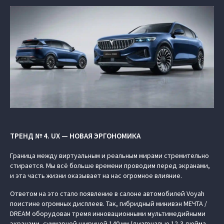
ТРЕНД № 4. UX — НОВАЯ ЭРГОНОМИКА
Граница между виртуальным и реальным мирами стремительно
стирается. Мы всё больше времени проводим перед экранами,
и эта часть жизни оказывает на нас огромное влияние.
Ответом на это стало появление в салоне автомобилей Voyah
поистине огромных дисплеев. Так, гибридный минивэн МЕЧТА /
DREAM оборудован тремя инновационными мультимедийными
экранами, суммарной шириной 140 мм (диагональю 12,3 дюйма