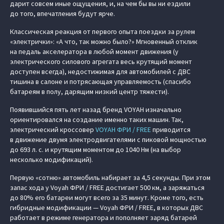
дарит совсем иные ощущения, и, на чем бы вы ни ездили
до того, впечатления будут ярче.
Классическая реакция от первого опыта поездки за рулем
«электрички»: «А что, так можно было?» Мгновенный отклик
на педаль акселератора в любой момент движения (у
электрического силового агрегата весь крутящий момент
доступен всегда), недостижимая для автомобилей с ДВС
тишина в салоне и потрясающая управляемость (спасибо
батареям в полу, дарящим низкий центр тяжести).
Появившийся пять лет назад бренд VOYAH изначально
ориентировался на создание именно таких машин. Так,
электрический кроссовер
VOYAH ФРИ / FREE
приводится
в движение двумя электродвигателями с пиковой мощностью
до 693 л. с. и крутящим моментом до 1040 Нм (на выбор
несколько модификаций).
Первую «сотню» автомобиль набирает за 4,5 секунды. При этом
запас хода у Voyah ФРИ / FREE достигает 500 км, а заряжаться
до 80% его батареи могут всего за 35 минут. Кроме того, есть
гибридные модификации — Voyah ФРИ / FREE, в которых ДВС
работает в режиме генератора и пополняет заряд батарей