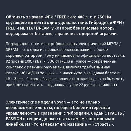
Обгонять за рулем ФРИ / FREE c его 488 л. с. и 750 Нм
крутящего момента одно удовольствие. Гибридные ФРИ /
FREE и МЕЧТА / DREAM, у которых бензиновые моторы
подзаряжают батарею, справились с дорогой играючи.
Подзарядки от сети потребовал лишь электрический МЕЧТА /
DREAM — это одна из первых ввезенных машин, с более
скромной батареей, чем у минивэнов из официальной поставки:
82 против 108,7 кВт∙ч. ЭЗС станция в Туапсе — современный
комплекс с разными разъемами, включая требуемый нам
китайский GB/T. И мощный — в максимуме он выдавал более 60
кВт. За час батарея была заполнена под завязку, но за быстроту
приходится платить — в данном случае 22 рубля за киловатт.
Электрические модели Voyah — это не только
всевозможные льготы, но еще и более интересная
управляемость в сравнении с гибридами. Седан СТРАСТЬ /
PASSION в теории должен стать самым спортивным в
линейке. На что намекает его название — «Страсть».