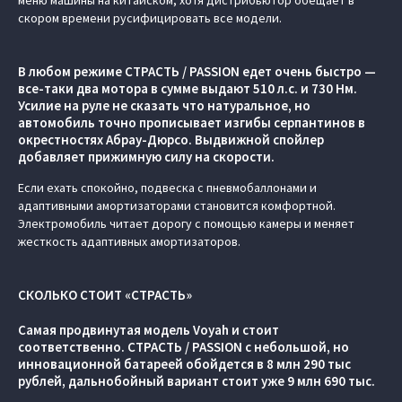
меню машины на китайском, хотя дистрибьютор обещает в
скором времени русифицировать все модели.
В любом режиме СТРАСТЬ / PASSION едет очень быстро —
все-таки два мотора в сумме выдают 510 л.с. и 730 Нм.
Усилие на руле не сказать что натуральное, но
автомобиль точно прописывает изгибы серпантинов в
окрестностях Абрау-Дюрсо. Выдвижной спойлер
добавляет прижимную силу на скорости.
Если ехать спокойно, подвеска с пневмобаллонами и
адаптивными амортизаторами становится комфортной.
Электромобиль читает дорогу с помощью камеры и меняет
жесткость адаптивных амортизаторов.
СКОЛЬКО СТОИТ «СТРАСТЬ»
Самая продвинутая модель Voyah и стоит
соответственно. СТРАСТЬ / PASSION c небольшой, но
инновационной батареей обойдется в 8 млн 290 тыс
рублей, дальнобойный вариант стоит уже 9 млн 690 тыс.