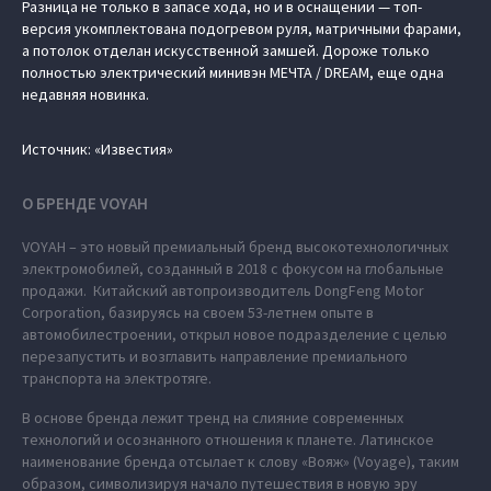
Разница не только в запасе хода, но и в оснащении — топ-
версия укомплектована подогревом руля, матричными фарами,
а потолок отделан искусственной замшей. Дороже только
полностью электрический минивэн МЕЧТА / DREAM, еще одна
недавняя новинка.
Источник: «Известия»
О БРЕНДЕ VOYAH
VOYAH – это новый премиальный бренд высокотехнологичных
электромобилей, созданный в 2018 с фокусом на глобальные
продажи. Китайский автопроизводитель DongFeng Motor
Corporation, базируясь на своем 53-летнем опыте в
автомобилестроении, открыл новое подразделение с целью
перезапустить и возглавить направление премиального
транспорта на электротяге.
В основе бренда лежит тренд на слияние современных
технологий и осознанного отношения к планете. Латинское
наименование бренда отсылает к слову «Вояж» (Voyage), таким
образом, символизируя начало путешествия в новую эру