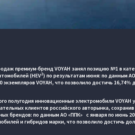
родаж премиум-бренд VOYAH занял позицию №1 в кате
2
автомобилей (HEV
) по результатам июня: по данным А
0 экземпляров VOYAH, что позволило достичь 16,74% 
ого полугодия инновационные электромобили VOYAH 
ательных клиентов российского авторынка, сохранив 
ых брендов: по данным АО «ППК» с января по июнь 202
мобилей и гибридов марки, что позволило достичь до