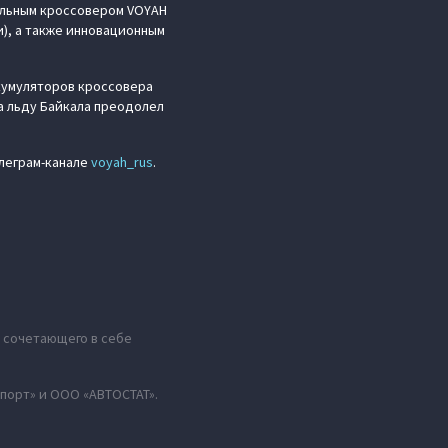
альным кроссовером VOYAH
и), а также инновационным
кумуляторов кроссовера
на льду Байкала преодолел
елеграм-канале
voyah_rus
.
а, сочетающего в себе
порт» и ООО «АВТОСТАТ».