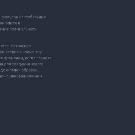
с фокусом на глобальные
ем опыте в
ение премиального
анете. Латинское
тешествия в новую эру
м временем, когда планета
мя для создания нового
 вдохновлен образом
нии с инновационными