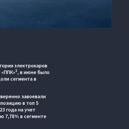
гории электрокаров
3
О «ППК»
, в июне было
доли сегмента в
уверенно завоевали
позицию в топ 5
3 года на учет
лю 7,78% в сегменте