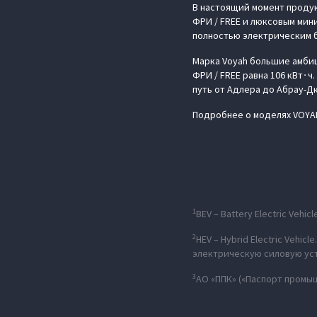
В настоящий момент проду
ФРИ / FREE и люксовым мин
полностью электрическим б
Марка Voyah большие амбиц
ФРИ / FREE равна 106 кВт∙
путь от Адлера до Абрау-Д
Подробнее о моделях VOYAH
1
BEV – Battery Electric Veh
2
HEV – Hybrid Electric Veh
электрическую силовую уст
3
АО «ППК» («Паспорт промы