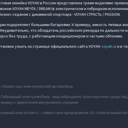
ктовая линейка VOYAH в России представлена тремя моделями: преми
ивэном VOYAH МЕЧТА / DREAM (в электрическом и гибридном исполнени
изнес-седаном с динамикой спорткара - VOYAH СТРАСТЬ / PASSION.
ии подкрепляет большими батареями. К примеру, емкость тяговых ак
ч. Неудивительно, что обладатель российского рекорда по дальности 
юрсо без труда, с работающим кондиционером и частыми обгонами.
 можно узнать на странице официального сайта VOYAH:
voyah.ru
и в т
icle. Полностью электрический автомобиль
icle. Гибридный электромобиль - вид гибридного транспортного средств
ановку с двигателей внутреннего сгорания.
шленный консалтинг») – совместное предприятие АО «Электронный пас