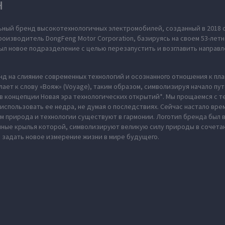
H
ьный бренд высокотехнологичных электромобилей, созданный в 2018 
оизводитель DongFeng Motor Corporation, базируясь на своем 53-летн
л новое подразделение с целью перезапустить и возглавить направл
нд на слияние современных технологий и осознанного отношения к пл
ает к слову «Вояж» (Voyage), таким образом, символизируя начало пу
в концепции Новая эра технологических открытий*. Мы прощаемся с те
использовать ее недра, не думая о последствиях. Сейчас настало вре
м природа и технологии существуют в гармонии. Логотип бренда был
нные крылья которой, символизируют великую силу природы в сочета
 задать новое измерение жизни в мире будущего.