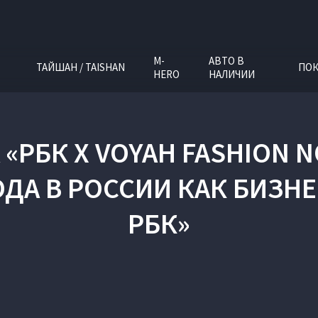
M-
АВТО В
ТАЙШАН / TAISHAN
ПОК
HERO
НАЛИЧИИ
А
«РБК X VOYAH FASHION 
ДА В РОССИИ КАК БИЗН
РБК»