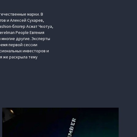
течественные марки. В
ов и Алексей Сухарев,
shion-блогер Асмат Чкотуа,
relman People Евгения
 многие другие. Эксперты
ремя первой сессии
ссиональных инвесторов и
я же раскрыла тему