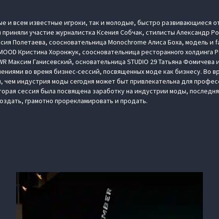
ные и всем известные игроки, так и молодые, быстро развивающиеся о
 приняли участие журналистка Ксения Собчак, стилисты Александр Рог
сия Полетаева, соосновательница Monochrome Алиса Боха, модель и fa
MOOD Кристина Хоронжук, соосновательница ресторанного холдинга Pe
R Максим Ганисевский, основательница STUDIO 29 Татьяна Фомичева и
нениями во время бизнес-сессий, посвященных моде как бизнесу. Во в
м, чем индустрия моды сегодня может быт привлекательна для профе
орая сессия была посвящена заработку на индустрии моды, последня
создать, грамотно прорекламировать и продать.