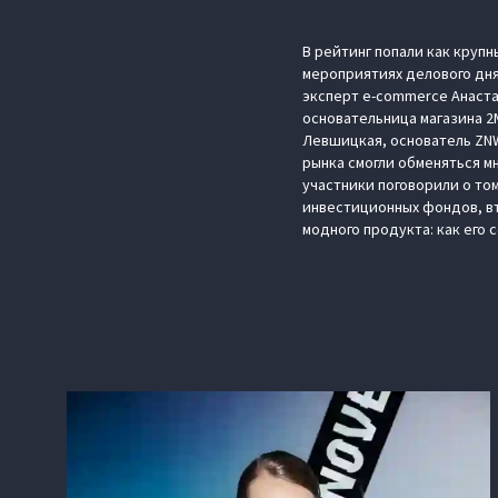
В рейтинг попали как круп
мероприятиях делового дня
эксперт e-commerce Анаста
основательница магазина 2
Левшицкая, основатель ZNW
рынка смогли обменяться м
участники поговорили о то
инвестиционных фондов, вт
модного продукта: как его 