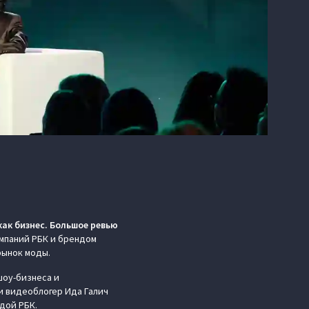
как бизнес. Большое ревью
омпаний РБК и брендом
рынок моды.
шоу-бизнеса и
и видеоблогер Ида Галич
дой РБК.