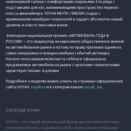
компоновкой салона с комфортными сиденьями 2-го ряда с
подставками для ног, напоминающими пространство первого
класса авиалайнера. VOYAH МЕЧТА / DREAM создан с
применением новейших технологий и задает абсолютно новый
уровень в классе люксовых вэнов.
Ежегодная национальная премия «АВТОМОБИЛЬ ГОДА В
РОССИИ» – это индикатор независимого общественного мнения
на автомобильном рынке и потому по праву признана одним из
самых ожидаемых и грандиознейших событий автомира.
Каталог голосования включает в себя все официально
продаваемые автомобили на рынке с краткими техническими
характеристиками и ценами.
Подробнее о моделях можно узнать на странице официального
сайта VOYAH:
voyah.ru
и в телеграм-канале
voyah_rus
.
О БРЕНДЕ VOYAH
VOYAH – это новый премиальный бренд высокотехнологичных
электромобилей, созданный в 2018 с фокусом на глобальные