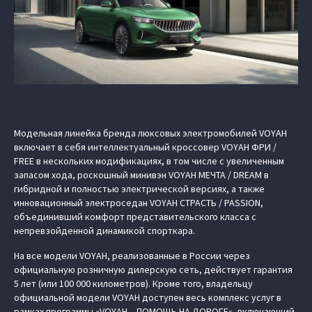
Модельная линейка бренда люксовых электромобилей VOYAH
включает в себя интеллектуальный кроссовер VOYAH ФРИ /
FREE в нескольких модификациях, в том числе с увеличенным
запасом хода, роскошный минивэн VOYAH МЕЧТА / DREAM в
гибридной и полностью электрической версиях, а также
инновационный электроседан VOYAH СТРАСТЬ / PASSION,
объединивший комфорт представительского класса с
непревзойденной динамикой спорткара.
На все модели VOYAH, реализованные в России через
официальную розничную дилерскую сеть, действует гарантия
5 лет (или 100 000 километров). Кроме того, владельцу
официальной модели VOYAH доступен весь комплекс услуг в
рамках программы «VOYAH – ПОМОЩЬ НА ДОРОГЕ», включающий