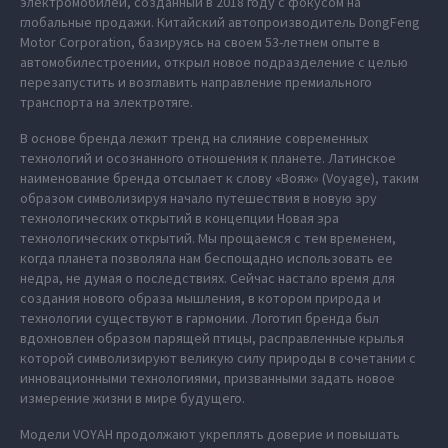
электромобилей, созданный в 2018 году с фокусом на
глобальные продажи. Китайский автопроизводитель DongFeng
Motor Corporation, базируясь на своем 53-летнем опыте в
автомобилестроении, открыл новое подразделение с целью
перезапустить и возглавить направление премиального
транспорта на электротяге.
В основе бренда лежит тренд на слияние современных
технологий и осознанного отношения к планете. Латинское
наименование бренда отсылает к слову «Вояж» (Voyage), таким
образом символизируя начало путешествия в новую эру
технологических открытий в концепции Новая эра
технологических открытий. Мы прощаемся с тем временем,
когда планета позволяла нам беспощадно использовать ее
недра, не думая о последствиях. Сейчас настало время для
создания нового образа мышления, в котором природа и
технологии существуют в гармонии. Логотип бренда был
вдохновлен образом парящей птицы, расправленные крылья
которой символизируют великую силу природы в сочетании с
инновационными технологиями, призванными задать новое
измерение жизни в мире будущего.
Модели VOYAH продолжают укреплять доверие и повышать