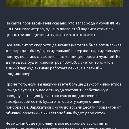
На сайте производителя указано, что запас хода у Voyah ФРИ /
FREE 500 километров, однако после этой надписи стоит аж
целых три звездочки, и вы знаете что это значит.
Все зависит от скорости движения (на тесте была оптимальная
для заряда – 60 км/ч), на идеальной поверхности, в идеальную
погоду, полагаю, с выключенным кондиционером и музыкой. На
деле здесь будет километров 400-450, с учетом того, что в
зимний период активно работает печка, а в летний –
кондиционер.
Кроме того, если вы накручиваете больше двухсот километров
каждые сутки, и у вас есть куда поставить собственную
зарядную станцию (для этого нужно подключение к
трехфазовой сети), будьте готовы эту самую станцию
приобрести. Заряжаться с нуля до восьмидесяти процентов от
обычной розетки на 220 автомобиль будет двое суток.
Не лишним будет упомянуть все возможные ассистенты
вождения, начиная с удержания полосы и адаптивного круиз-