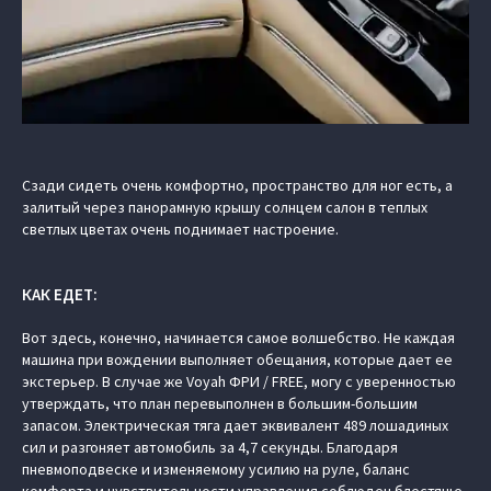
Сзади сидеть очень комфортно, пространство для ног есть, а
залитый через панорамную крышу солнцем салон в теплых
светлых цветах очень поднимает настроение.
КАК ЕДЕТ:
Вот здесь, конечно, начинается самое волшебство. Не каждая
машина при вождении выполняет обещания, которые дает ее
экстерьер. В случае же Voyah ФРИ / FREE, могу с уверенностью
утверждать, что план перевыполнен в большим-большим
запасом. Электрическая тяга дает эквивалент 489 лошадиных
сил и разгоняет автомобиль за 4,7 секунды. Благодаря
пневмоподвеске и изменяемому усилию на руле, баланс
комфорта и чувствительности управления соблюден блестяще.