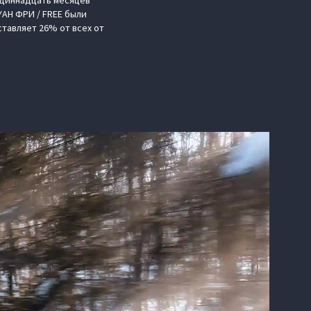
одиннадцать месяцев
YAH ФРИ / FREE были
ставляет 26% от всех от