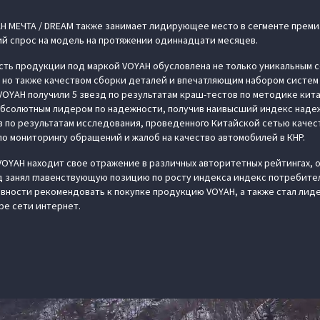
 МЕЧТА / DREAM также занимает лидирующее место в сегменте преми
й спрос на модель на протяжении одиннадцати месяцев.
сть продукции под маркой VOYAH обусловлена не только уникальным 
 но также качеством сборки деталей и впечатляющим набором систем
OYAH получили 5 звезд по результатам краш-тестов по методике кит
абсолютным лидером по надежности, получив наивысший индекс надеж
 по результатам исследования, проведенного Китайской сетью качес
 мониторингу обращений и жалоб на качество автомобилей в КНР.
VOYAH находит свое отражение в различных авторитетных рейтингах
 занял главенствующую позицию по росту индекса индекс потребител
овности рекомендовать к покупке продукцию VOYAH, а также стал лид
ре сети интернет.