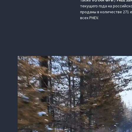
Также
VOYAH ФРИ / FREE за
текущего года на российско
проданы в количестве 271 
всех PHEV.