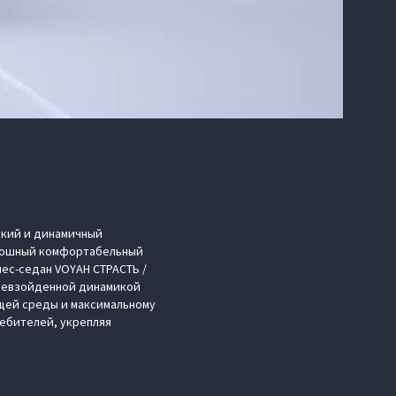
ркий и динамичный
оскошный комфортабельный
нес-седан VOYAH СТРАСТЬ /
превзойденной динамикой
ющей среды и максимальному
ебителей, укрепляя