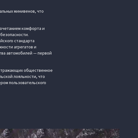
альных минивенов, что
сочетанием комфорта и
 безопасности.
айского стандарта
ности агрегатов и
тва автомобилей — первой
, отражающих общественное
ьской лояльности, что
ером пользовательского