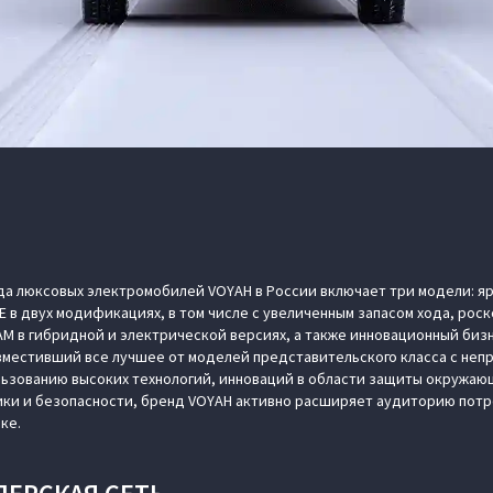
да люксовых электромобилей VOYAH в России включает три модели: я
E в двух модификациях, в том числе с увеличенным запасом хода, р
AM в гибридной и электрической версиях, а также инновационный биз
овместивший все лучшее от моделей представительского класса с не
льзованию высоких технологий, инноваций в области защиты окружа
ики и безопасности, бренд VOYAH активно расширяет аудиторию потр
ке.