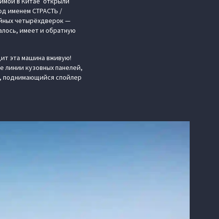
зимой в Китае открыли
од именем СТРАСТЬ /
рейных четырёхдверок —
алось, имеет и обратную
ит эта машина вживую!
е линии кузовных панелей,
и, поднимающийся спойлер