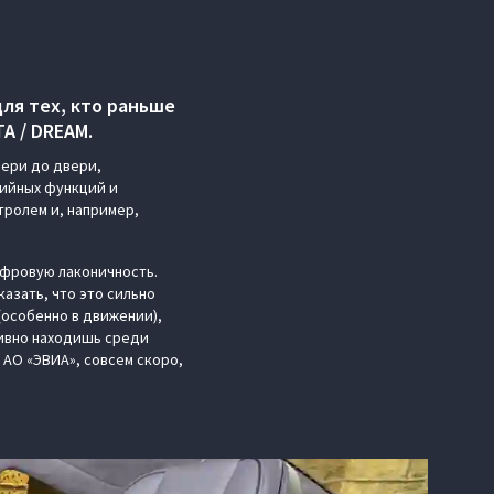
ля тех, кто раньше
А / DREAM.
вери до двери,
дийных функций и
тролем и, например,
ифровую лаконичность.
казать, что это сильно
(особенно в движении),
тивно находишь среди
 АО «ЭВИА», совсем скоро,