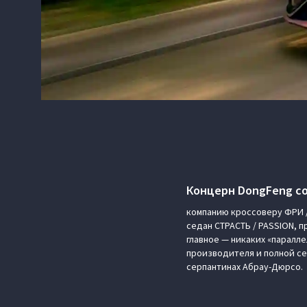
Концерн DongFeng со
компанию кроссоверу ФРИ /
седан СТРАСТЬ / PASSION, 
главное — никаких «паралле
производителя и полной с
серпантинах Абрау-Дюрсо.