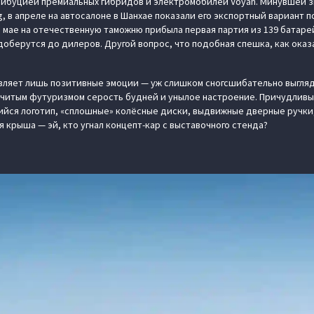
рибуцией премиальных гибридов и электромобилей Voyah. Минувшей 
, в апреле на автосалоне в Шанхае показали его экспортный вариант п
е в мае на отечественную таможню прибыла первая партия из 139 бата
оберутся до дилеров. Другой вопрос, что подобная спешка, как оказ
вляет лишь позитивные эмоции — уж слишком сногсшибательно выгляд
читым футуризмом серость будней и унылое настроение. Причудливы
щийся логотип, «сплошные» колёсные диски, выдвижные дверные ручк
 крыша — эй, кто угнал концепт-кар с выставочного стенда?