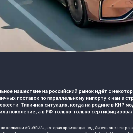
ьное нашествие на российский рынок идёт с некотор
ичных поставок по параллельному импорту к нам в ст
вежести. Типичная ситуация, когда на родине в КНР м
ила поколение, а в РФ только-только сертифицировал
тво компании АО «ЭВИА», которая производит под Липецком электрок