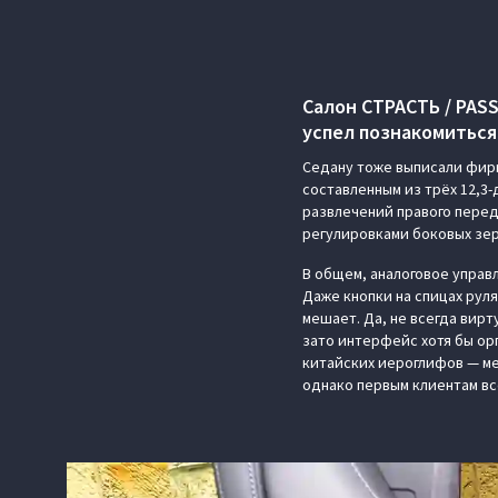
Салон СТРАСТЬ / PAS
успел познакомиться 
Седану тоже выписали фирм
составленным из трёх 12,3
развлечений правого перед
регулировками боковых зер
В общем, аналоговое управ
Даже кнопки на спицах руля
мешает. Да, не всегда вир
зато интерфейс хотя бы ор
китайских иероглифов — ме
однако первым клиентам вс