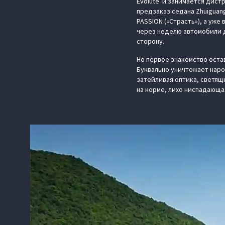
Evolute и занимается дист
предзаказ седана Zhuiguang
PASSION («Страсть»), а уж
через неделю автомобили д
сторону.
Но первое знакомство оста
Буквально уничтожает наро
затейливая оптика, светя
на корме, лихо ниспадающая