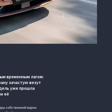
ым временным лагом:
рану зачастую везут
одель уже прошла
и её
ары собственной марки