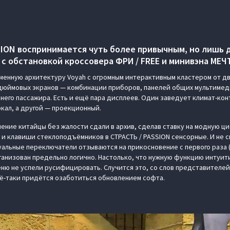
SION воспринимается чуть более привычным, но лишь д
с обстановкой кроссовера ФРИ / FREE и минивэна МЕЧТ
енную архитектуру Voyah с огромным интерактивным кластером от д
-дюймовых экранов — комбинации приборов, панелей общих мультиме
него пассажира. Есть и ещё пара дисплеев. Один заведует климат-кон
кал, а другой — проекционный.
ление китайцы без жалости сдали в архив, сделав ставку на модную ц
 и клавиши стеклоподъёмников в СТРАСТЬ / PASSION сенсорные. И не с
туальные переключатели отзываются на прикосновение с первого раза 
ганизован предельно логично. Настолько, что нужную функцию интуи
ню не успели русифицировать. Случится это, со слов представителей
ё-таки придётся озаботиться обновлением софта.