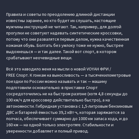
Правила и советы по преодолению длинной дистанции
известны заранее, но кто будет их слушать, настоящие
мужчины инструкций не читают. Так, например, для долгой
прогулки не советуют надевать синтетические кроссовки,
потому что они развалятся первым делом, нужна качественная
кожаная обувь. Болтать без умлоку тоже не нужно, быстрее
выдохнешься — и так далее. Такой вот спорт, в котором
срабатывают неочевидные вещи.
Всё это наводило меня на мысли о новой VOYAH ФРИ /
FREE Спорт. К гонкам на выносливость — а тысячекилометровые
поездки по России можно называть и так — машину
подготовили основательно: в приставке Спорт
сосредоточились не на быстром разгоне (хотя 4,8 секунды до
100 км/ч для кроссовер действительно быстро), а на
автономности. Гибридная установка с 1,5-литровым бензиновым
ДВС и батареей ёмкостью 39,2 кВт·ч, которая заряжается за
полчаса, обеспечивает суммарно до 1000 км запаса хода, и до
160 км — на одной только электротяге. Стабильности и
уверенности добавляет и полный привод.