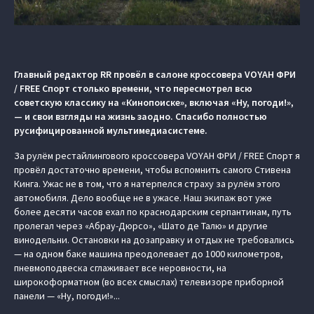
Главный редактор RR провёл в салоне кроссовера VOYAH ФРИ
/ FREE Спорт столько времени, что пересмотрел всю
советскую классику на «Кинопоиске», включая «Ну, погоди!»,
— и свои взгляды на жизнь заодно. Спасибо полностью
русифицированной мультимедиасистеме.
За рулём рестайлингового кроссовера VOYAH ФРИ / FREE Спорт я
провёл достаточно времени, чтобы вспомнить самого Стивена
Кинга. Ужас не в том, что я натерпелся страху за рулём этого
автомобиля. Дело вообще не в ужасе. Наш экипаж вот уже
более десяти часов ехал по краснодарским серпантинам, путь
пролегал через «Абрау-Дюрсо», «Шато де Талю» и другие
винодельни. Остановки на дозаправку и отдых не требовались
— на одном баке машина преодолевает до 1000 километров,
пневмоподвеска сглаживает все неровности, на
широкоформатном (во всех смыслах) телевизоре приборной
панели — «Ну, погоди!»...