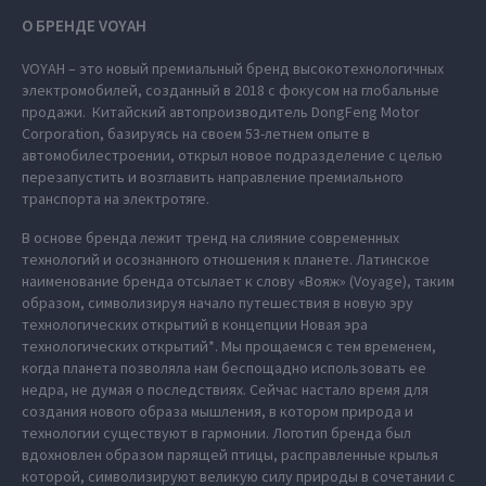
О БРЕНДЕ VOYAH
VOYAH – это новый премиальный бренд высокотехнологичных
электромобилей, созданный в 2018 с фокусом на глобальные
продажи. Китайский автопроизводитель DongFeng Motor
Corporation, базируясь на своем 53-летнем опыте в
автомобилестроении, открыл новое подразделение с целью
перезапустить и возглавить направление премиального
транспорта на электротяге.
В основе бренда лежит тренд на слияние современных
технологий и осознанного отношения к планете. Латинское
наименование бренда отсылает к слову «Вояж» (Voyage), таким
образом, символизируя начало путешествия в новую эру
технологических открытий в концепции Новая эра
технологических открытий*. Мы прощаемся с тем временем,
когда планета позволяла нам беспощадно использовать ее
недра, не думая о последствиях. Сейчас настало время для
создания нового образа мышления, в котором природа и
технологии существуют в гармонии. Логотип бренда был
вдохновлен образом парящей птицы, расправленные крылья
которой, символизируют великую силу природы в сочетании с