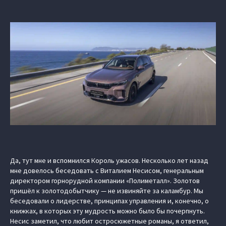
Да, тут мне и вспомнился Король ужасов. Несколько лет назад
мне довелось беседовать с Виталием Несисом, генеральным
директором горнорудной компании «Полиметалл». Золотов
пришёл к золотодобытчику — не извиняйте за каламбур. Мы
беседовали о лидерстве, принципах управления и, конечно, о
книжках, в которых эту мудрость можно было бы почерпнуть.
Несис заметил, что любит остросюжетные романы, я ответил,